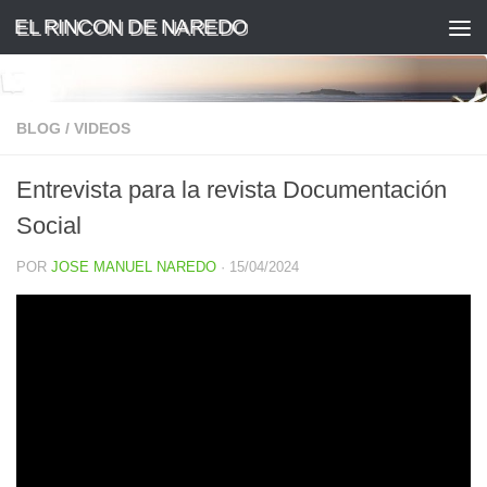
EL RINCON DE NAREDO
Saltar al contenido
BLOG
/
VIDEOS
Entrevista para la revista Documentación
Social
POR
JOSE MANUEL NAREDO
·
15/04/2024