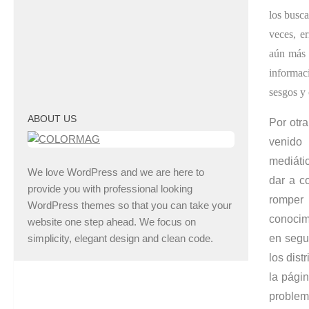
los busca
veces, er
aún más l
informac
sesgos y 
ABOUT US
Por otra
venido
mediátic
We love WordPress and we are here to
dar a co
provide you with professional looking
romper 
WordPress themes so that you can take your
conocimi
website one step ahead. We focus on
simplicity, elegant design and clean code.
en segu
los dis
la págin
problem