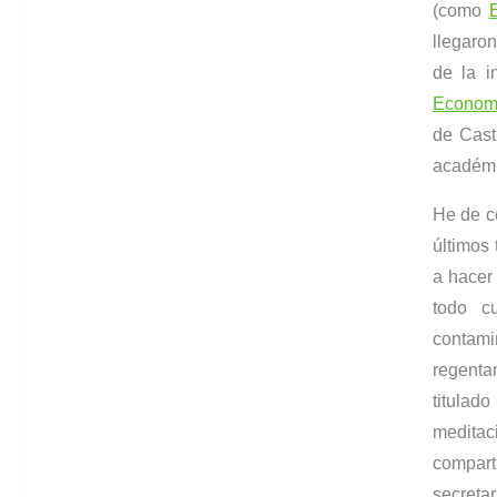
(como
llegaro
de la i
Economí
de Cast
académi
He de co
últimos
a hacer
todo c
contami
regenta
titulad
meditaci
comparti
secreta