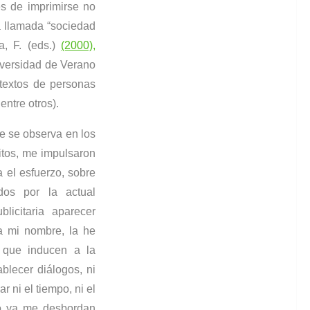
s de imprimirse no
a llamada “sociedad
a, F. (eds.)
(2000),
iversidad de Verano
textos de personas
ntre otros).
ue se observa en los
itos, me impulsaron
 el esfuerzo, sobre
dos por la actual
licitaria aparecer
a mi nombre, la he
s que inducen a la
ablecer diálogos, ni
 ni el tiempo, ni el
do ya me desbordan