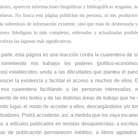
dores, aparecen informaciones biográficas y bibliográficas sesgadas, in
róneas. No busca esta página publicitar mi persona, ni mis productos 
a sobredosis de información existente, sino que trata de desbrozarla y 
iones fidedignas lo más completas, ordenadas y actualizadas posib
cubran las lagunas más significativas.
 parte, esta página es una reacción contra la cuarentena de s
 sometiendo mis trabajos los poderes (político-económi
os) establecidos, unida a las dificultades que plantea el pan
nocer la existencia y facilitar el acceso a muchos de ellos. 
esa cuarentena facilitando a las personas interesadas, e
ento de mis textos y de las distintas áreas de trabajo que he 
ndo lugar, el modo de acceder a ellos, descargándolos y/o t
tribuidores. Podrá accederse, así, a medida que los vaya escan
a, a artículos publicados en revistas desaparecidas, a escrito
as de publicación permanecen inéditos, a libros agotados