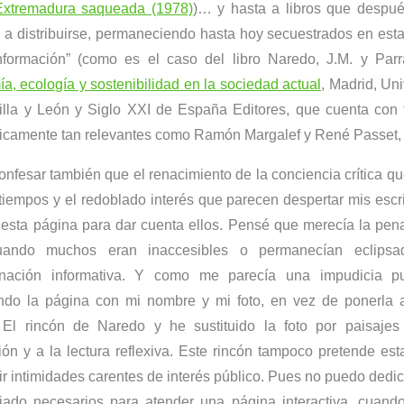
Extremadura saqueada
(1978)
)… y hasta a libros que despué
n a distribuirse, permaneciendo hasta hoy secuestrados en est
nformación” (como es el caso del libro Naredo, J.M. y Parr
a, ecología y sostenibilidad en la sociedad actual
, Madrid, Un
illa y León y Siglo XXI de España Editores, que cuenta con 
camente tan relevantes como Ramón Margalef y René Passet, e
nfesar también que el renacimiento de la conciencia crítica q
 tiempos y el redoblado interés que parecen despertar mis escr
 esta página para dar cuenta ellos. Pensé que merecía la pena
uando muchos eran inaccesibles o permanecían eclipsa
nación informativa. Y como me parecía una impudicia pub
ndo la página con mi nombre y mi foto, en vez de ponerla 
o
El rincón de Naredo
y he sustituido la foto por paisaje
ón y a la lectura reflexiva. Este rincón tampoco pretende est
r intimidades carentes de interés público. Pues no puedo dedicar
riado necesarios para atender una página interactiva, cuan