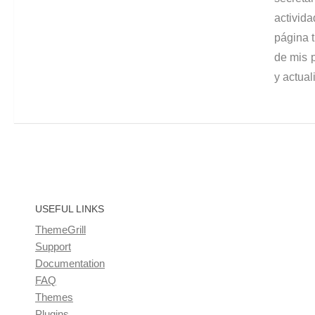
activid
página t
de mis p
y actual
USEFUL LINKS
ThemeGrill
Support
Documentation
FAQ
Themes
Plugins