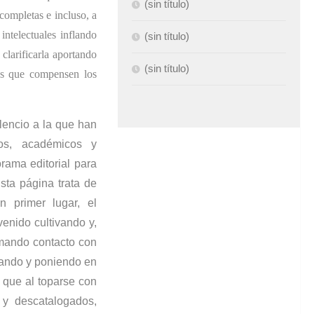
(sin título)
completas e incluso, a
intelectuales inflando
(sin título)
clarificarla aportando
(sin título)
les que compensen los
ilencio a la que han
cos, académicos y
orama editorial para
Esta página trata de
n primer lugar, el
venido cultivando y,
omando contacto con
eando y poniendo en
s que al toparse con
 y descatalogados,