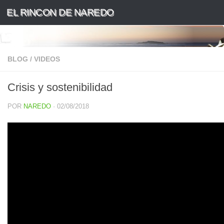
EL RINCON DE NAREDO
Saltar al contenido
BLOG
/
VIDEOS
Crisis y sostenibilidad
POR
NAREDO
·
02/08/2018