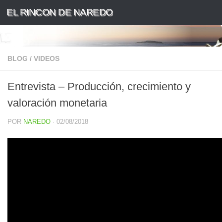
EL RINCON DE NAREDO
Saltar al contenido
BLOG
/
VIDEOS
Entrevista – Producción, crecimiento y
valoración monetaria
POR
NAREDO
·
02/08/2018