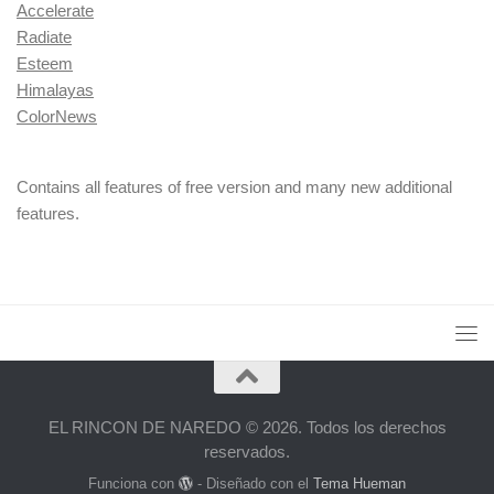
Accelerate
Radiate
Esteem
Himalayas
ColorNews
Contains all features of free version and many new additional
features.
EL RINCON DE NAREDO © 2026. Todos los derechos
reservados.
Funciona con
- Diseñado con el
Tema Hueman