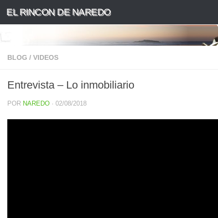
EL RINCON DE NAREDO
Saltar al contenido
BLOG
/
VIDEOS
Entrevista – Lo inmobiliario
POR
NAREDO
·
02/08/2018